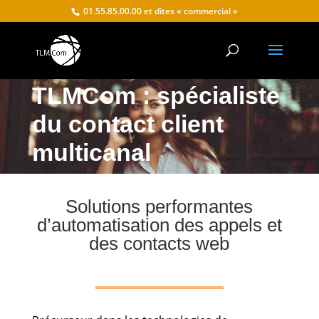
01.55.85.00.00 et dites « commercial »
TLMCom : spécialiste
du contact client
multicanal
Solutions performantes
d’automatisation des appels et
des contacts web