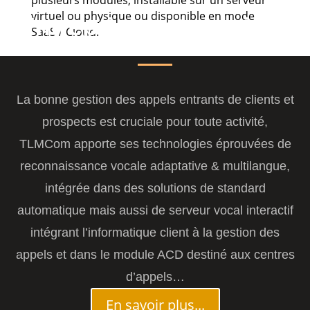
plusieurs modules, installable sur un serveur
virtuel ou physique ou disponible en mode
Entreprises et services
SaaS / Cloud.
La bonne gestion des appels entrants de clients et
prospects est cruciale pour toute activité,
TLMCom apporte ses technologies éprouvées de
reconnaissance vocale adaptative & multilangue,
intégrée dans des solutions de standard
automatique mais aussi de serveur vocal interactif
intégrant l’informatique client à la gestion des
appels et dans le module ACD destiné aux centres
d’appels…
En savoir plus...